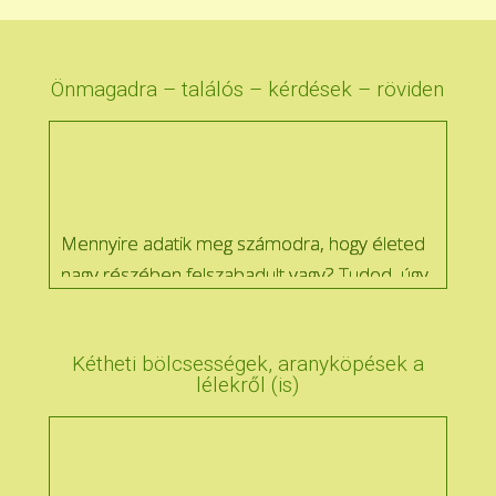
Önmagadra – találós – kérdések – röviden
Mennyire adatik meg számodra, hogy életed
nagy részében felszabadult vagy? Tudod, úgy,
hogy madarat lehet fogatni veled :)
Kétheti bölcsességek, aranyköpések a
lélekről (is)
Természetes számodra, hogy gondolatban
átöleled magad boldogan, büszkén akár
egészen apró jó dologért is?