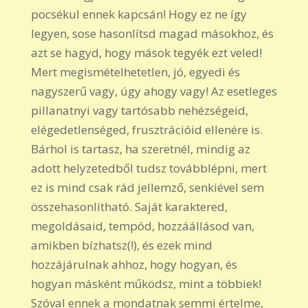
pocsékul ennek kapcsán! Hogy ez ne így
legyen, sose hasonlítsd magad másokhoz, és
azt se hagyd, hogy mások tegyék ezt veled!
Mert megismételhetetlen, jó, egyedi és
nagyszerű vagy, úgy ahogy vagy! Az esetleges
pillanatnyi vagy tartósabb nehézségeid,
elégedetlenséged, frusztrációid ellenére is.
Bárhol is tartasz, ha szeretnél, mindig az
adott helyzetedből tudsz továbblépni, mert
ez is mind csak rád jellemző, senkiével sem
összehasonlítható. Saját karaktered,
megoldásaid, tempód, hozzáállásod van,
amikben bízhatsz(!), és ezek mind
hozzájárulnak ahhoz, hogy hogyan, és
hogyan másként működsz, mint a többiek!
Szóval ennek a mondatnak semmi értelme,