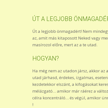
ÚT A LEGJOBB ÖNMAGADÉ
Út a legjobb önmagadért! Nem mindegy, h
az, amit más kitaposott Neked vagy merő
masírozol előre, mert az a te utad.
HOGYAN?
Ha még nem az utadon jársz, akkor az 
utad járhasd, érdekes, izgalmas, esete
kezdetekkor elszánt, a kifogásokat keres
mélázgató… amikor már ráérez a változás
célra koncentráló… és végül, amikor ünn
!