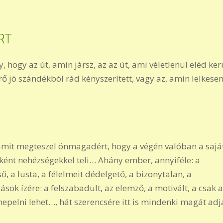
RT
ogy az út, amin jársz, az az út, ami véletlenül eléd kerü
 jó szándékból rád kényszerített, vagy az, amin lelkese
amit megteszel önmagadért, hogy a végén valóban a sajá
nként nehézségekkel teli… Ahány ember, annyiféle: a
ő, a lusta, a félelmeit dédelgető, a bizonytalan, a
ok ízére: a felszabadult, az elemző, a motivált, a csak 
epelni lehet…, hát szerencsére itt is mindenki magát ad