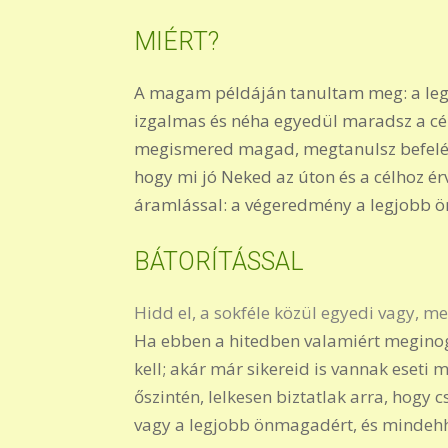
MIÉRT?
A magam példáján tanultam meg: a le
izgalmas és néha egyedül maradsz a célj
megismered magad, megtanulsz befelé fig
hogy mi jó Neked az úton és a célhoz é
áramlással: a végeredmény a legjobb önm
BÁTORÍTÁSSAL
Hidd el, a sokféle közül egyedi vagy, m
Ha ebben a hitedben valamiért meginogtá
kell; akár már sikereid is vannak eset
őszintén, lelkesen biztatlak arra, hogy 
vagy a legjobb önmagadért, és mindehhe