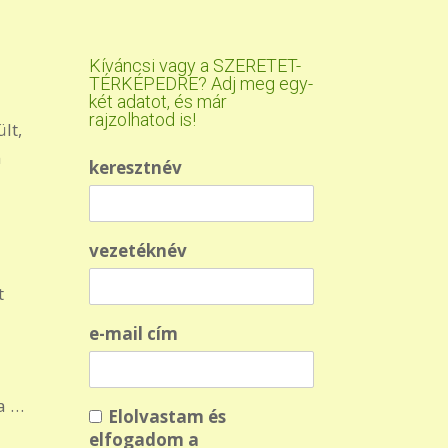
Kíváncsi vagy a SZERETET-
TÉRKÉPEDRE? Adj meg egy-
két adatot, és már
rajzolhatod is!
lt,
n
keresztnév
vezetéknév
t
e-mail cím
a
ja …
Elolvastam és
elfogadom a