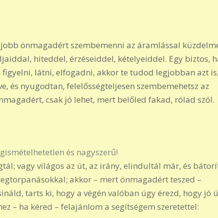
gjobb önmagadért szembemenni az áramlással küzdelme
aiddal, hiteddel, érzéseiddel, kételyeiddel. Egy biztos, 
yelni, látni, elfogadni, akkor te tudod legjobban azt is
rve, és nyugodtan, felelősségteljesen szembemehetsz az
agadért, csak jó lehet, mert belőled fakad, rólad szól.
egismételhetetlen és nagyszerű!
l; vagy világos az út, az irány, elindultál már, és bátorí
i megtorpanásokkal; akkor – mert önmagadért teszed –
csináld, tarts ki, hogy a végén valóban úgy érezd, hogy jó 
z – ha kéred – felajánlom a segítségem szeretettel: