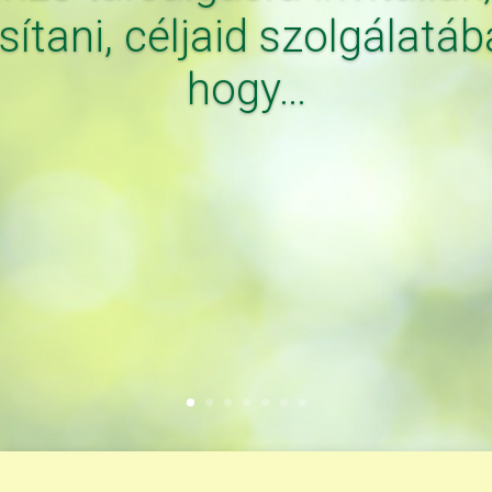
tani, céljaid szolgálatába 
hogy…