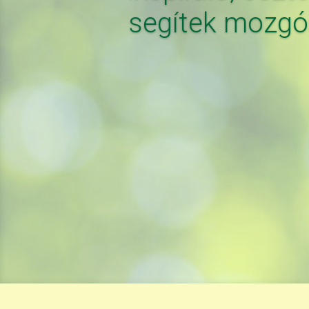
segítek mozgósí