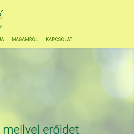
JA
MAGAMRÓL
KAPCSOLAT
 mellyel erőidet