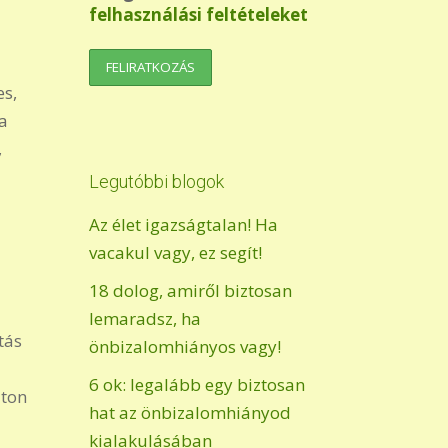
felhasználási feltételeket
s,
ha
,
Legutóbbi blogok
Az élet igazságtalan! Ha
vacakul vagy, ez segít!
18 dolog, amiről biztosan
lemaradsz, ha
tás
önbizalomhiányos vagy!
6 ok: legalább egy biztosan
úton
hat az önbizalomhiányod
kialakulásában