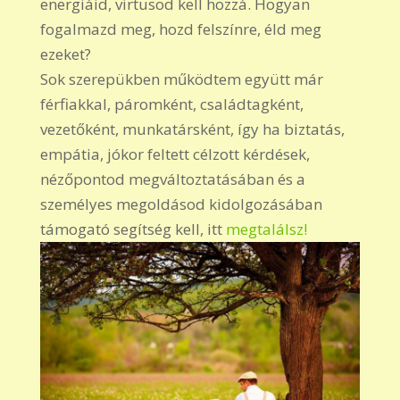
energiáid, virtusod kell hozzá. Hogyan
fogalmazd meg, hozd felszínre, éld meg
ezeket?
Sok szerepükben működtem együtt már
férfiakkal, páromként, családtagként,
vezetőként, munkatársként, így ha biztatás,
empátia, jókor feltett célzott kérdések,
nézőpontod megváltoztatásában és a
személyes megoldásod kidolgozásában
támogató segítség kell, itt
megtalálsz!