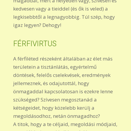
magaddal, mert a helyeden vagy, szívesen és
kedvesen vagy a tieiddel (és ők is veled) a
legkisebbtől a legnagyobbig. Túl szép, hogy
igaz legyen? Dehogy!
FÉRFIVIRTUS
A férfiléted részeként általában az élet más
területein a tisztánlátás, egyértelmű
döntések, felelős cselekvések, eredmények
jellemeznek, és odajutottál, hogy
önmagaddal kapcsolatosan is ezekre lenne
szükséged? Szívesen megosztanád a
kétségeidet, hogy közelebb kerülj a
megoldásodhoz, netán önmagadhoz?
A titok, hogy a te céljaid, megoldási módjaid,