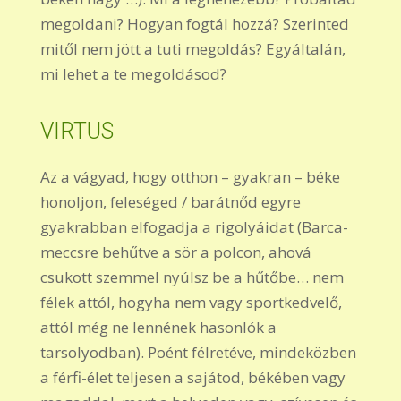
megoldani? Hogyan fogtál hozzá? Szerinted
mitől nem jött a tuti megoldás? Egyáltalán,
mi lehet a te megoldásod?
VIRTUS
Az a vágyad, hogy otthon – gyakran – béke
honoljon, feleséged / barátnőd egyre
gyakrabban elfogadja a rigolyáidat (Barca-
meccsre behűtve a sör a polcon, ahová
csukott szemmel nyúlsz be a hűtőbe… nem
félek attól, hogyha nem vagy sportkedvelő,
attól még ne lennének hasonlók a
tarsolyodban). Poént félretéve, mindeközben
a férfi-élet teljesen a sajátod, békében vagy