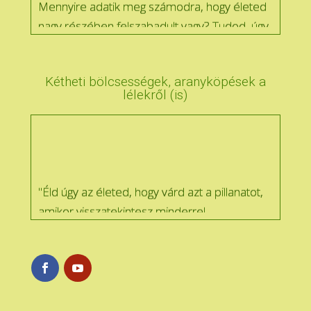
Mennyire adatik meg számodra, hogy életed
nagy részében felszabadult vagy? Tudod, úgy,
hogy madarat lehet fogatni veled :)
Kétheti bölcsességek, aranyköpések a
lélekről (is)
Természetes számodra, hogy gondolatban
átöleled magad boldogan, büszkén akár
egészen apró jó dologért is?
"Éld úgy az életed, hogy várd azt a pillanatot,
amikor visszatekintesz minderre!
Matthew McConaughey
Hárítasz, vagy örömmel elfogadod, ha
dicsérnek?
„Talán vannak hibáim, de tévedni nem