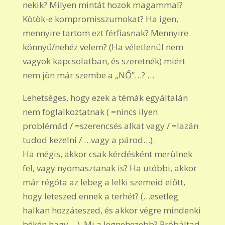
nekik? Milyen mintát hozok magammal?
Kötök-e kompromisszumokat? Ha igen,
mennyire tartom ezt férfiasnak? Mennyire
könnyű/nehéz velem? (Ha véletlenül nem
vagyok kapcsolatban, és szeretnék) miért
nem jön már szembe a „NŐ”…? …
Lehetséges, hogy ezek a témák egyáltalán
nem foglalkoztatnak ( =nincs ilyen
problémád / =szerencsés alkat vagy / =lazán
tudod kezelni / …vagy a párod…).
Ha mégis, akkor csak kérdésként merülnek
fel, vagy nyomasztanak is? Ha utóbbi, akkor
már régóta az lebeg a lelki szemeid előtt,
hogy leteszed ennek a terhét? (…esetleg
halkan hozzáteszed, és akkor végre mindenki
békén hagy …). Mi a legnehezebb? Próbáltad