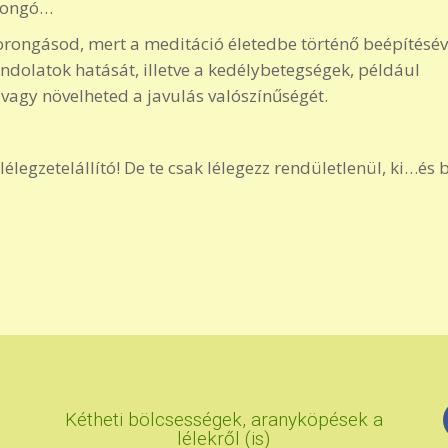
orongó…
orongásod, mert a meditáció életedbe történő beépítésév
ndolatok hatását, illetve a kedélybetegségek, például
 vagy növelheted a javulás valószínűségét.
egzetelállító! De te csak lélegezz rendületlenül, ki…és 
Kétheti bölcsességek, aranyköpések a
lélekről (is)