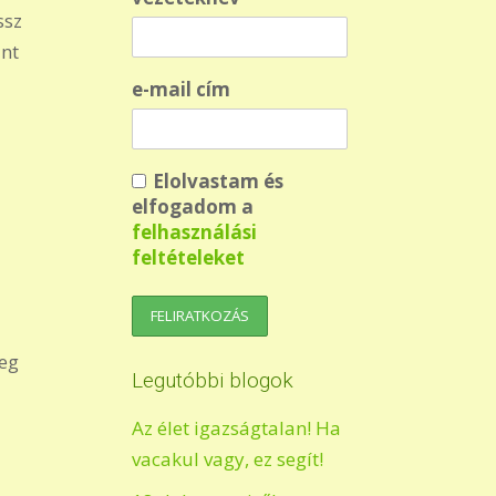
ssz
int
e-mail cím
Elolvastam és
elfogadom a
felhasználási
feltételeket
meg
Legutóbbi blogok
Az élet igazságtalan! Ha
vacakul vagy, ez segít!