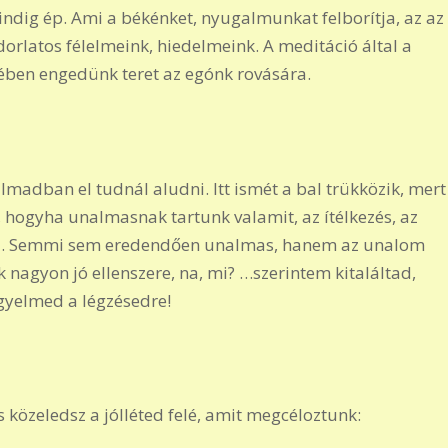
indig ép. Ami a békénket, nyugalmunkat felborítja, az az
dorlatos félelmeink, hiedelmeink. A meditáció által a
ében engedünk teret az egónk rovására.
madban el tudnál aludni. Itt ismét a bal trükközik, mert
, hogyha unalmasnak tartunk valamit, az ítélkezés, az
vall. Semmi sem eredendően unalmas, hanem az unalom
k nagyon jó ellenszere, na, mi? …szerintem kitaláltad,
igyelmed a légzésedre!
s közeledsz a jólléted felé, amit megcéloztunk: