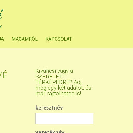
JA
MAGAMRÓL
KAPCSOLAT
Kíváncsi vagy a
VÉ
SZERETET-
TÉRKÉPEDRE? Adj
meg egy-két adatot, és
már rajzolhatod is!
keresztnév
vezetéknév