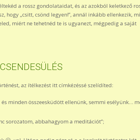
éltekéd a rossz gondolataidat, és az azokból keletkező ro
sz, hogy „csitt, csönd legyen!”, annál inkább ellenkezik, m
eled, miért ne tehetnéd te is ugyanezt, mégpedig a saját
ECSENDESÜLÉS
örténést, az ítélkezést itt címkézéssé szelídíted:
an, és minden összeesküdött ellenünk, semmi esélyünk… 
enc sorozatom, abbahagyom a meditációt”;