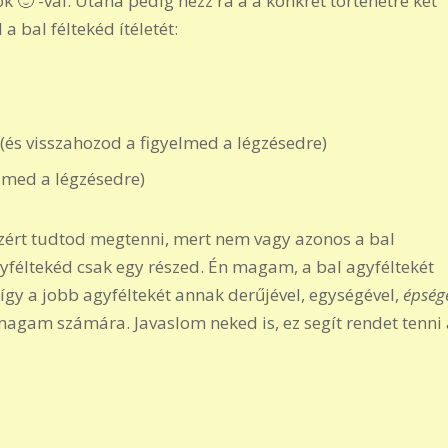
ok 🙂 -val. Utána pedig nézz rá a a konkrét történetre két
a bal féltekéd ítéletét:
 (és visszahozod a figyelmed a légzésedre)
elmed a légzésedre)
 Azért tudtod megtenni, mert nem vagy azonos a bal
gyféltekéd csak egy részed. Én magam, a bal agyféltekét
gy a jobb agyféltekét annak derűjével, egységével,
épség
magam számára. Javaslom neked is, ez segít rendet tenni