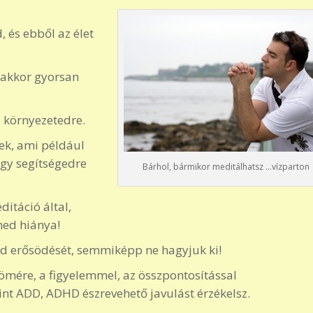
 és ebből az élet
, akkor gyorsan
a környezetedre.
ek, ami például
agy segítségedre
Bárhol, bármikor meditálhatsz …vízparton
ditáció által,
med hiánya!
sod erősödését, semmiképp ne hagyjuk ki!
römére, a figyelemmel, az összpontosítással
nt ADD, ADHD észrevehető javulást érzékelsz.