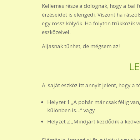
Kellemes része a dolognak, hogy a bal f
érzéseidet is elengedi. Viszont ha rászól
egy rossz kölyök. Ha folyton trükközik v
eszközeivel.
Aljasnak tűnhet, de mégsem az!
L
A saját eszköz itt annyit jelent, hogy a t
Helyzet 1 „A pohár már csak félig v
különben is…” vagy
Helyzet 2 „Mindjárt kezdődik a kedv