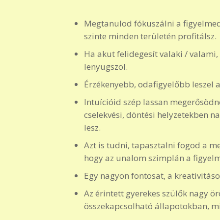
Megtanulod fókuszálni a figyelmed,
szinte minden területén profitálsz.
Ha akut felidegesít valaki / valami
lenyugszol.
Érzékenyebb, odafigyelőbb leszel 
Intuícióid szép lassan megerősödn
cselekvési, döntési helyzetekben n
lesz.
Azt is tudni, tapasztalni fogod a me
hogy az unalom szimplán a figyel
Egy nagyon fontosat, a kreativitá
Az érintett gyerekes szülők nagy ö
összekapcsolható állapotokban, mi