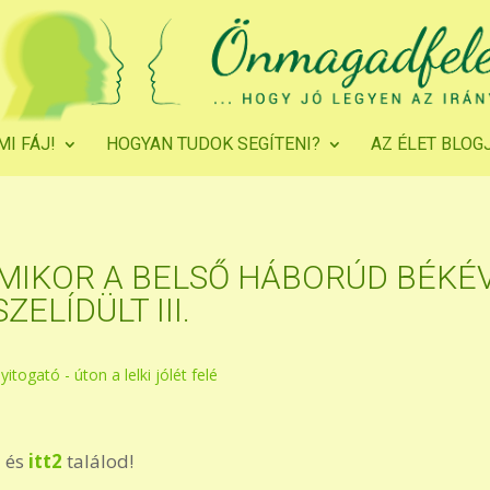
MI FÁJ!
HOGYAN TUDOK SEGÍTENI?
AZ ÉLET BLOG
MIKOR A BELSŐ HÁBORÚD BÉKÉ
SZELÍDÜLT III.
yitogató - úton a lelki jólét felé
1
és
itt2
találod!