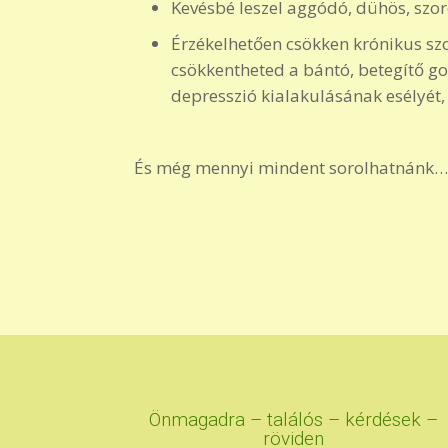
Kevésbé leszel aggódó, dühös, sz
Érzékelhetően csökken krónikus sz
csökkentheted a bántó, betegítő go
depresszió kialakulásának esélyét,
És még mennyi mindent sorolhatnánk…lél
Önmagadra – találós – kérdések –
röviden