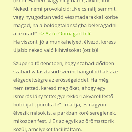
őket!). Ha nem vagy elég bátor, akkor, íme,
Neked, némi provokáció: „Ne csinálj semmit,
vagy nyugodtan vedd vészmadarakkal körbe
magad, ha a boldogtalanságba beleragadni
a te utad!”
=> Az út Önmagad felé
Ha viszont jó a munkahelyed, élvezd, keress
újabb neked való kihívásokat (ott is)!
Szuper a történetben, hogy szabadidődben
szabad választásod szerint hangolódhatsz az
elégedettségre az erősségeiddel. Ha még
nem tetted, keresd meg őket, ahogy egy
ismerős lány tette: gyerekkori akvarellfestő
hobbiját „porolta le”. Imádja, és nagyon
élvezik mások is, a parkban köré sereglenek,
miközben fest…! Ez az egyik az örömsztorik
közül, amelyeket facilitáltam.