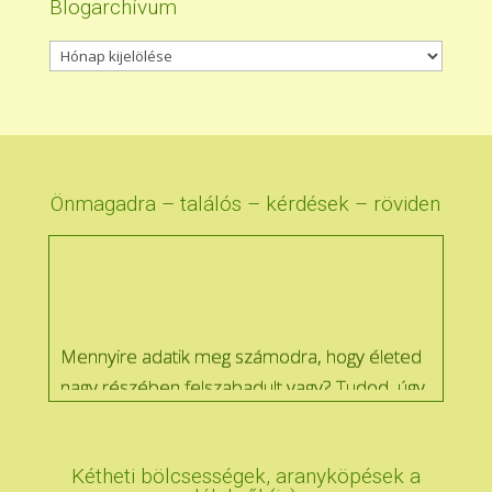
Blogarchívum
Blogarchívum
Önmagadra – találós – kérdések – röviden
Mennyire adatik meg számodra, hogy életed
nagy részében felszabadult vagy? Tudod, úgy,
hogy madarat lehet fogatni veled :)
Kétheti bölcsességek, aranyköpések a