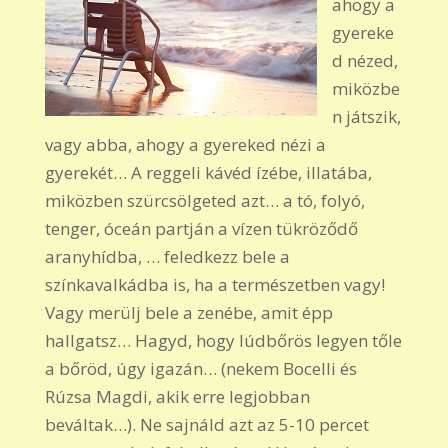
ahogy a
gyereke
d nézed,
miközbe
n játszik,
vagy abba, ahogy a gyereked nézi a
gyerekét… A reggeli kávéd ízébe, illatába,
miközben szürcsölgeted azt… a tó, folyó,
tenger, óceán partján a vízen tükröződő
aranyhídba, … feledkezz bele a
színkavalkádba is, ha a természetben vagy!
Vagy merülj bele a zenébe, amit épp
hallgatsz… Hagyd, hogy lúdbőrös legyen tőle
a bőröd, úgy igazán… (nekem Bocelli és
Rúzsa Magdi, akik erre legjobban
beváltak…). Ne sajnáld azt az 5-10 percet