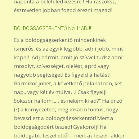
naponta a belefeledkezésre ! Ha rászoksz,
észrevétlen jobban fogod érezni magad!
BOLDOGSÁGSERKENTŐ No.1: ADJ!
Ez a boldogságserkentő mindenkinek
ismerős, és az egyik legjobb: adni jobb, mint
kapni! Adj bármit, amit jó szívvel tudsz adni:
mosolyt, szívességet, ölelést, apró vagy
nagyobb segítséget! És figyeld a hatást!
Bármikor jöhet, a következő pillanatban, két
nap.. vagy két év múlva…! Csak figyelj!
Sokszor hallom: „…és nekem ki ad?” Ha önző
(?) a környezeted, még inkább fontos, hogy
bevesd ezt a boldogságserkentőt! Mert a
boldogságodért teszed! Gyakorolj! Ha
boldogabb leszel ettől – mert az leszel- akkor