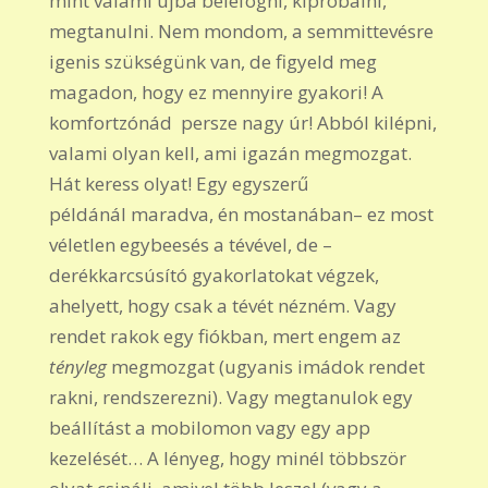
mint valami újba belefogni, kipróbálni,
megtanulni. Nem mondom, a semmittevésre
igenis szükségünk van, de figyeld meg
magadon, hogy ez mennyire gyakori! A
komfortzónád persze nagy úr! Abból kilépni,
valami olyan kell, ami igazán megmozgat.
Hát keress olyat! Egy egyszerű
példánál maradva, én mostanában– ez most
véletlen egybeesés a tévével, de –
derékkarcsúsító gyakorlatokat végzek,
ahelyett, hogy csak a tévét nézném. Vagy
rendet rakok egy fiókban, mert engem az
tényleg
megmozgat (ugyanis imádok rendet
rakni, rendszerezni). Vagy megtanulok egy
beállítást a mobilomon vagy egy app
kezelését… A lényeg, hogy minél többször