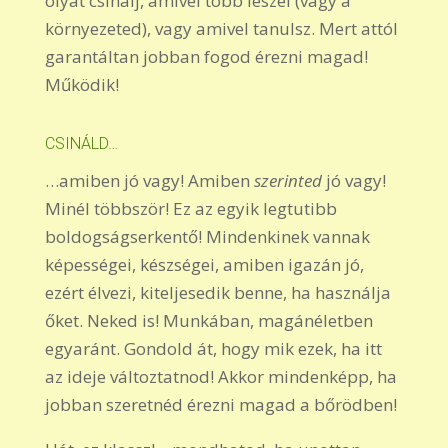
olyat csinálj, amivel több leszel (vagy a
környezeted), vagy amivel tanulsz. Mert attól
garantáltan jobban fogod érezni magad!
Működik!
CSINÁLD…
…amiben jó vagy! Amiben
szerinted
jó vagy!
Minél többször! Ez az egyik legtutibb
boldogságserkentő! Mindenkinek vannak
képességei, készségei, amiben igazán jó,
ezért élvezi, kiteljesedik benne, ha használja
őket. Neked is! Munkában, magánéletben
egyaránt. Gondold át, hogy mik ezek, ha itt
az ideje változtatnod! Akkor mindenképp, ha
jobban szeretnéd érezni magad a bőrödben!