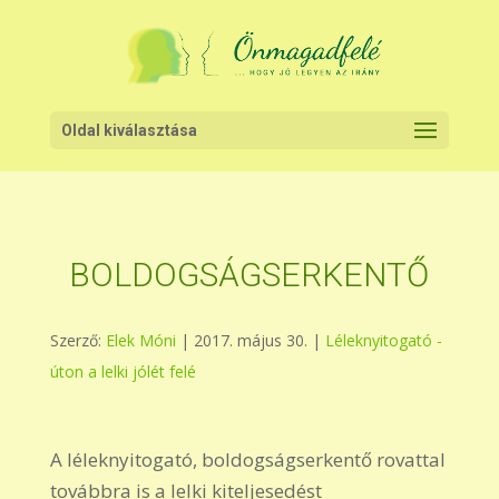
Oldal kiválasztása
BOLDOGSÁGSERKENTŐ
Szerző:
Elek Móni
|
2017. május 30.
|
Léleknyitogató -
úton a lelki jólét felé
A léleknyitogató, boldogságserkentő rovattal
továbbra is a lelki kiteljesedést