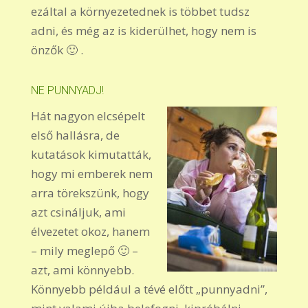
ezáltal a környezetednek is többet tudsz
adni, és még az is kiderülhet, hogy nem is
önzők 🙂 .
NE PUNNYADJ!
Hát nagyon elcsépelt
első hallásra, de
kutatások kimutatták,
hogy mi emberek nem
arra törekszünk, hogy
azt csináljuk, ami
élvezetet okoz, hanem
– mily meglepő 🙂 –
azt, ami könnyebb.
Könnyebb például a tévé előtt „punnyadni”,