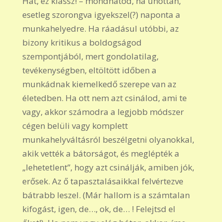
Hát, ez klassz! – mondhatod, ha unottan,
esetleg szorongva igyekszel(?) naponta a
munkahelyedre. Ha ráadásul utóbbi, az
bizony kritikus a boldogságod
szempontjából, mert gondolatilag,
tevékenységben, eltöltött időben a
munkádnak kiemelkedő szerepe van az
életedben. Ha ott nem azt csinálod, ami te
vagy, akkor számodra a legjobb módszer
cégen belüli vagy komplett
munkahelyváltásról beszélgetni olyanokkal,
akik vették a bátorságot, és meglépték a
„lehetetlent”, hogy azt csinálják, amiben jók,
erősek. Az ő tapasztalásaikkal felvértezve
bátrabb leszel. (Már hallom is a számtalan
kifogást, igen, de…, ok, de… ! Felejtsd el