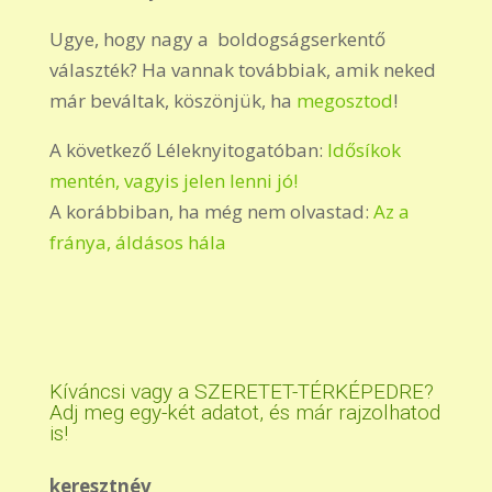
Ugye, hogy nagy a boldogságserkentő
választék? Ha vannak továbbiak, amik neked
már beváltak, köszönjük, ha
megosztod
!
A következő Léleknyitogatóban:
Idősíkok
mentén, vagyis jelen lenni jó!
A korábbiban, ha még nem olvastad:
Az a
fránya, áldásos hála
Kíváncsi vagy a SZERETET-TÉRKÉPEDRE?
Adj meg egy-két adatot, és már rajzolhatod
is!
keresztnév