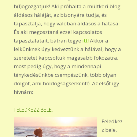
b(l)ogozgatjuk! Aki próbálta a múltkori blog
áldásos háláját, az bizonyára tudja, és
tapasztalja, hogy valóban áldásos a hatása.
És aki megosztaná ezzel kapcsolatos
tapasztalatait, bátran tegye
itt!
Akkor a
lelkünknek úgy kedveztünk a hálával, hogy a
szeretetet kapcsoltuk magasabb fokozatra,
most pedig úgy, hogy a mindennapi
ténykedésünkbe csempészünk, több olyan
dolgot, ami boldogságserkentő. Az elsőt így
hívnám:
FELEDKEZZ BELE!
Feledkez
z bele,